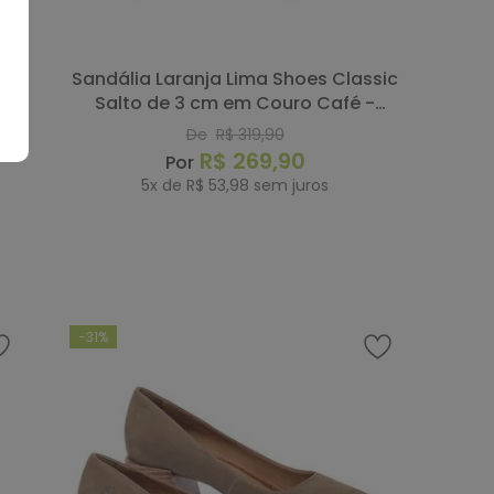
Sandália Laranja Lima Shoes Classic
Salto de 3 cm em Couro Café -
Codigo - 157065
De
R$
319
,
90
R$
269
,
90
5
x de
R$
53
,
98
sem juros
COMPRAR
-
31%