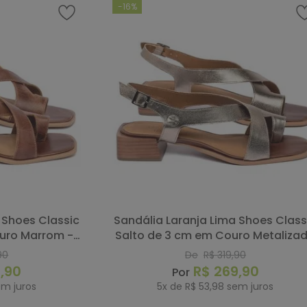
-
16%
Sandália Laranja Lima Shoes Classic
uro Marrom -
Salto de 3 cm em Couro Metaliza
7065
- Codigo - 157065
90
De
R$
319
,
90
9
,
90
R$
269
,
90
m juros
5
x de
R$
53
,
98
sem juros