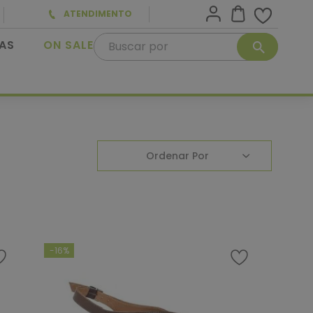
ATENDIMENTO
Buscar por
AS
ON SALE
Ordenar Por
-
16%