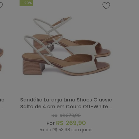
-
29%
Sandália Laranja Lima Shoes Classic
do
Salto de 4 cm em Couro Off-White -
Codigo - 157063
De
R$
379
,
90
R$
269
,
90
5
x de
R$
53
,
98
sem juros