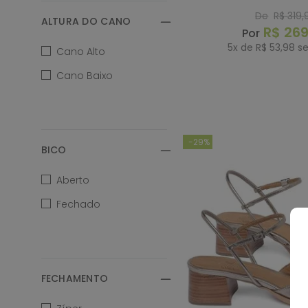
Caramelo
Codigo - 15
De
R$
319
,
ALTURA DO CANO
R$
26
Cinza
5
x de
R$
53
,
98
se
Cano Alto
Colorido
Cano Baixo
COMP
Fendi
-
29%
Laranja
BICO
Aberto
Marinho
Fechado
Marrom
Metalizado
FECHAMENTO
Multicolor