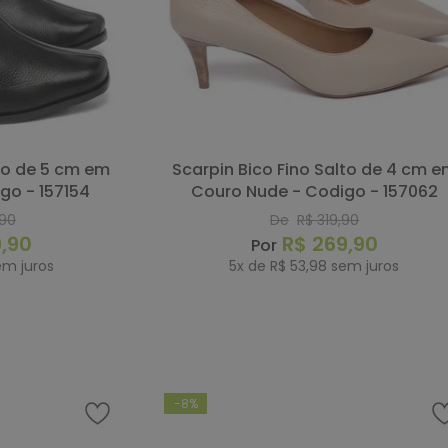
Scarpin Bico Fino Salto de 4 cm em
go - 157154
Couro Nude - Codigo - 157062
90
De
R$
319
,
90
9
,
90
R$
269
,
90
m juros
5
x de
R$
53
,
98
sem juros
RAR
COMPRAR
-
8%