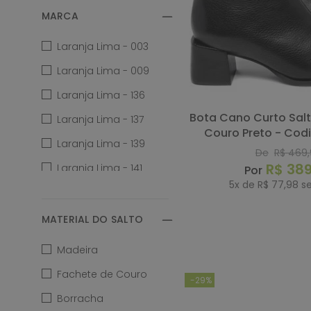
MARCA
Vermelho
Laranja Lima - 003
Vinho
Laranja Lima - 009
Laranja Lima - 136
Zebra
Bota Cano Curto Salto de 5 cm em
Laranja Lima - 137
Couro Preto - Codi
Terracota
Laranja Lima - 139
De
R$
469
,
R$
38
Laranja Lima - 141
5
x de
R$
77
,
98
se
Laranja Lima - 148
Laranja Lima - 151
MATERIAL DO SALTO
COMP
Laranja Lima - 152
Madeira
Laranja Lima - 153
Fachete de Couro
-
29%
Laranja Lima - 155
Borracha