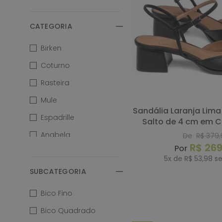
Papete
Peep Toe
CATEGORIA
Rasteira
Birken
Rasteira Masc.
Coturno
Sandália
Rasteira
Sandália Rasteira
Mule
Sandália Laranja Lima Shoes Classic
Sapatilha
Espadrille
Salto de 4 cm em C
Scarpin
Codigo - 15
Anabela
De
R$
379
,
R$
26
Tênis
Tênis
5
x de
R$
53
,
98
se
Tênis Masc.
Bota
SUBCATEGORIA
COMP
Sapatilha
Bico Fino
Bico Quadrado