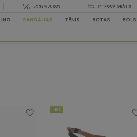
5X
SEM JUROS
1ª
TROCA GRÁTIS
INO
SANDÁLIAS
TÊNIS
BOTAS
BOLS
-
16%