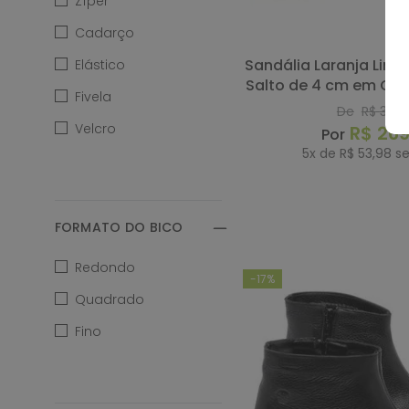
Zíper
Musgo
Cadarço
Sandália Laranja Lima Shoes Classic
Elástico
Nude
Salto de 4 cm em Cou
Fivela
- Codigo - 1
De
R$
379
,
Off-White
Velcro
R$
26
5
x de
R$
53
,
98
se
Onça
COMP
P & B
FORMATO DO BICO
Preto
Redondo
-
17%
Quadrado
Rosa
Fino
Roxo
Verde