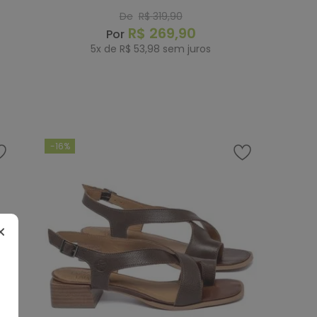
Codigo - 157065
De
R$
319
,
90
R$
269
,
90
5
x de
R$
53
,
98
sem juros
COMPRAR
-
16%
43
44