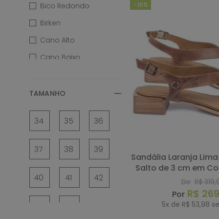
-
16%
Bico Redondo
Birken
Cano Alto
Cano Baixo
Cano Curto
Cano Longo
TAMANHO
Cano Médio
34
35
36
Cunha
Flat
37
38
39
Sandália Laranja Lima Shoes Classic
Flatform
Salto de 3 cm em Co
40
41
42
Laranja Lima Shoes
Codigo - 15
De
R$
319
,
R$
26
Laranja Lima Shoes
Boho
5
x de
R$
53
,
98
se
43
44