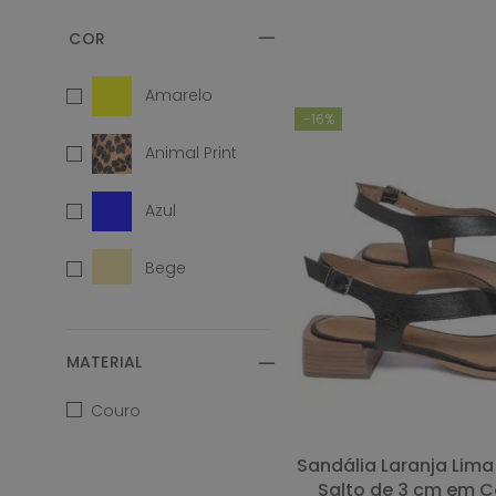
Laranja Lima Shoes
Classic
COMP
Amarelo
-
16%
Animal Print
Azul
Bege
Bicolor
MATERIAL
Branco
Couro
Café
Sandália Laranja Lima Shoes Classic
Salto de 3 cm em C