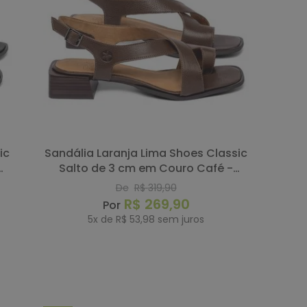
Sandália Laranja Lima Shoes Classic
Salto de 3 cm em Couro Café -
Codigo - 157065
De
R$
319
,
90
R$
269
,
90
5
x de
R$
53
,
98
sem juros
COMPRAR