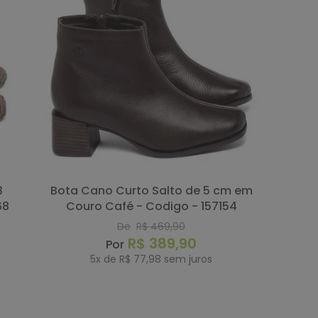
Bota Cano Curto Salto de 5 cm em
68
Couro Café - Codigo - 157154
De
R$
469
,
90
R$
389
,
90
5
x de
R$
77
,
98
sem juros
COMPRAR