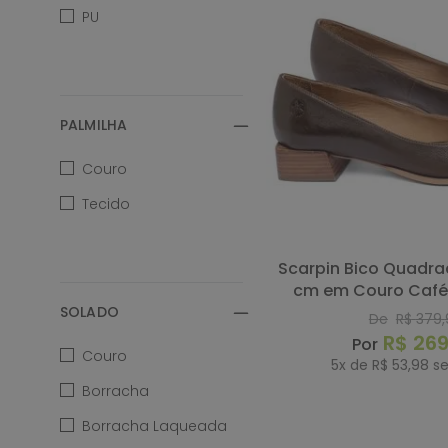
Laranja Lima - 156
PU
Laranja Lima - 158
Laranja Lima - 160
PALMILHA
Couro
Tecido
Scarpin Bico Quadrado Salto de 3
cm em Couro Café 
157060
SOLADO
De
R$
379
,
R$
26
Couro
5
x de
R$
53
,
98
se
Borracha
COMP
Borracha Laqueada