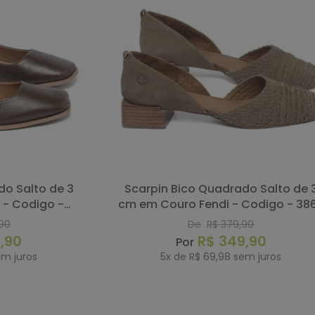
Scarpin Bico Quadrado Salto de 3
- Codigo -
cm em Couro Fendi - Codigo - 38
90
De
R$
379
,
90
9
,
90
R$
349
,
90
m juros
5
x de
R$
69
,
98
sem juros
RAR
COMPRAR