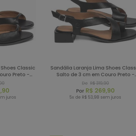
Sandália Laranja Lima Shoes Classic
ouro Preto -
Salto de 3 cm em Couro Preto -
7063
Codigo - 157065
90
De
R$
319
,
90
9
,
90
R$
269
,
90
m juros
5
x de
R$
53
,
98
sem juros
RAR
COMPRAR