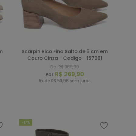
Scarpin Bico Fino Salto de 5 cm em
Couro Cinza - Codigo - 157061
De
R$
389
,
90
R$
269
,
90
5
x de
R$
53
,
98
sem juros
COMPRAR
-
17%