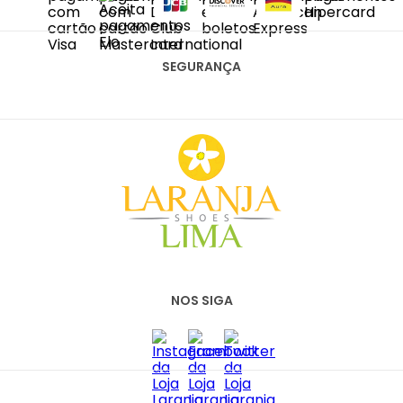
DIAS ÚTEIS DAS 10H ÀS 18H
SAC@LARANJALIMASHOES.COM.BR
(11) 2067-8100
SEGURANÇA
NOS SIGA