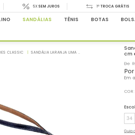
5X
SEM JUROS
1ª
TROCA GRÁTIS
INO
SANDÁLIAS
TÊNIS
BOTAS
BOLS
San
OES CLASSIC
SANDÁLIA LARANJA LIMA SHOES CLASSIC SALTO DE 5 CM EM COURO AZUL - CODIGO - 3998
cm 
De
R
Por
Em 
COR
34
Guia 