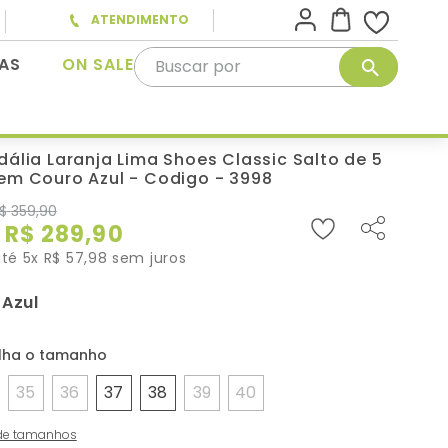
ATENDIMENTO
Buscar por
AS
ON SALE
dália Laranja Lima Shoes Classic Salto de 5
em Couro Azul - Codigo - 3998
$
359
,
90
R$
289
,
90
até
5
x
R$
57
,
98
sem juros
Azul
:
35
36
37
38
39
40
de tamanhos