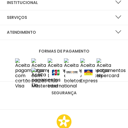
INSTITUCIONAL
SOBRE A LARANJA LIMA SHOES
SERVIÇOS
NOSSAS LOJAS
LISTA DE DESEJOS
ATENDIMENTO
PERGUNTAS FREQUENTES
CENTRAL DO CLIENTE
PRIVACIDADE E SEGURANÇA
FORMAS DE PAGAMENTO
FALE CONOSCO
POLÍTICA DE ENTREGA
SAC
TROCAS E DEVOLUÇÕES
DIAS ÚTEIS DAS 10H ÀS 18H
SAC@LARANJALIMASHOES.COM.BR
(11) 2067-8100
SEGURANÇA