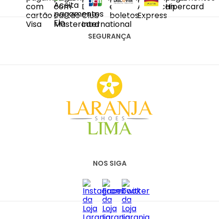
DIAS ÚTEIS DAS 10H ÀS 18H
SAC@LARANJALIMASHOES.COM.BR
(11) 2067-8100
SEGURANÇA
NOS SIGA