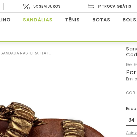
5X
SEM JUROS
1ª
TROCA GRÁTIS
INO
SANDÁLIAS
TÊNIS
BOTAS
BOLS
San
SANDÁLIA RASTEIRA FLAT EM COURO METALIZADO - CODIGO - 155020
Cod
De
R
Por
Em 
COR
34
Guia 