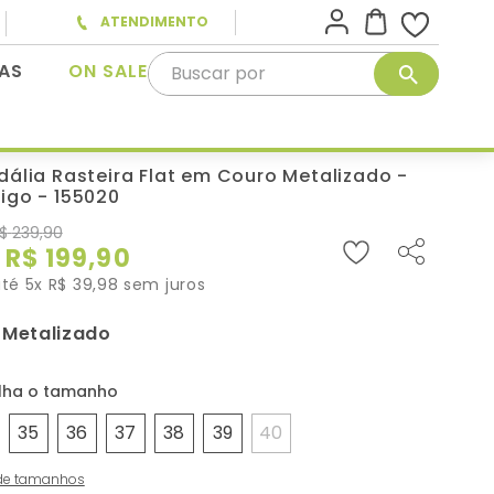
ATENDIMENTO
Buscar por
AS
ON SALE
dália Rasteira Flat em Couro Metalizado -
igo - 155020
$
239
,
90
R$
199
,
90
até
5
x
R$
39
,
98
sem juros
Metalizado
:
35
36
37
38
39
40
de tamanhos