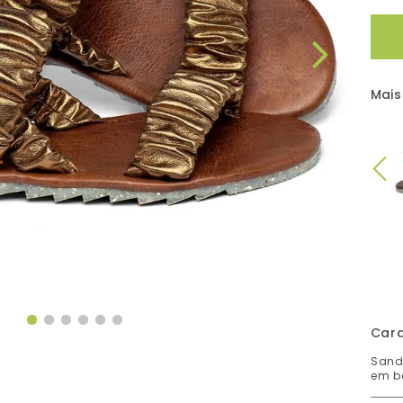
Mais
Cara
Sand
em b