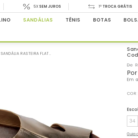
5X
SEM JUROS
1ª
TROCA GRÁTIS
INO
SANDÁLIAS
TÊNIS
BOTAS
BOLS
San
SANDÁLIA RASTEIRA FLAT EM COURO METALIZADO - CODIGO - 148088
Cod
De
R
Por
Em 
COR
34
Guia 