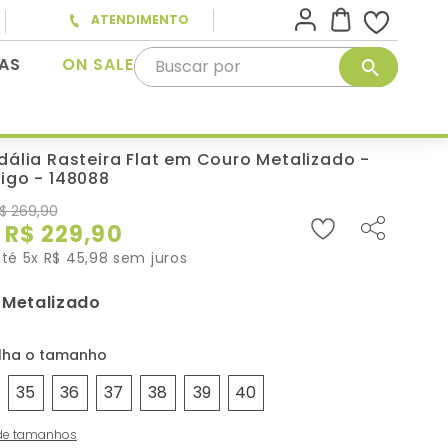
ATENDIMENTO
Buscar por
AS
ON SALE
dália Rasteira Flat em Couro Metalizado -
igo - 148088
$
269
,
90
R$
229
,
90
até
5
x
R$
45
,
98
sem juros
Metalizado
:
35
36
37
38
39
40
de tamanhos