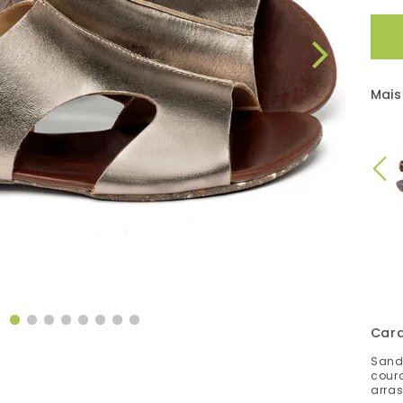
Mais
Cara
Sandá
cour
arras