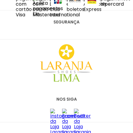
DIAS ÚTEIS DAS 10H ÀS 18H
SAC@LARANJALIMASHOES.COM.BR
(11) 2067-8100
SEGURANÇA
NOS SIGA