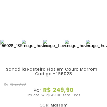
Sandália Rasteira Flat em Couro Marrom -
Codigo - 156028
R$
279
,
90
De
R$
249
,
90
Por
Em até
5
x
R$
49
,
98
sem juros
COR:
Marrom