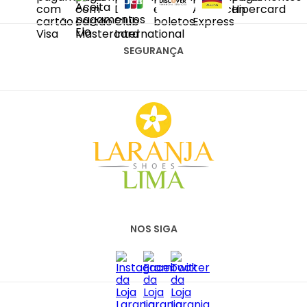
DIAS ÚTEIS DAS 10H ÀS 18H
SAC@LARANJALIMASHOES.COM.BR
(11) 2067-8100
SEGURANÇA
NOS SIGA