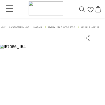
SAPATOS FEMININOS
SANDÁLIA
LARANJA LIMA SHOES CLASSIC
SANDÁLIA LARANJA LIMA SHOES CLASSIC SALTO DE 3 CM EM COURO NUDE - CODIGO - 157066