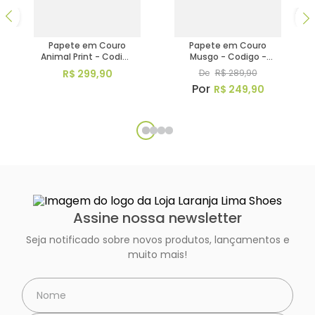
Papete em Couro
Papete em Couro
Animal Print - Codigo
Musgo - Codigo -
- 156043
156042
R$
299
,
90
De
R$
289
,
90
R$
249
,
90
Assine nossa newsletter
Seja notificado sobre novos produtos, lançamentos e
muito mais!