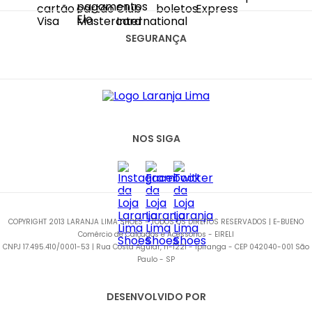
SAC@LARANJALIMASHOES.COM.BR
(11) 2067-8100
SEGURANÇA
NOS SIGA
COPYRIGHT 2013 LARANJA LIMA SHOES - TODOS OS DIREITOS RESERVADOS | E-BUENO
Comércio de Calçados e Acessórios - EIRELI
CNPJ 17.495.410/0001-53 | Rua Costa Aguiar, n-1221 - Ipiranga - CEP 042040-001 São
Paulo - SP
DESENVOLVIDO POR