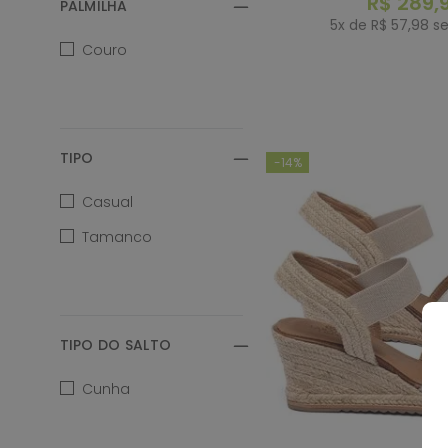
R$
289
,
PALMILHA
5
x de
R$
57
,
98
se
Couro
COMP
TIPO
-
14%
Casual
Tamanco
TIPO DO SALTO
Cunha