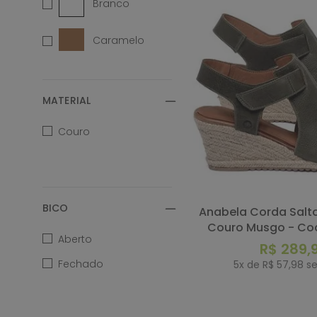
Branco
Caramelo
Colorido
MATERIAL
Fendi
Couro
Marrom
Metalizado
BICO
Anabela Corda Salto de 7 cm em
Multicolor
Couro Musgo - Cod
Aberto
R$
289
,
Musgo
Fechado
5
x de
R$
57
,
98
se
Nude
COMP