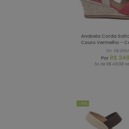
Anabela Corda Salto de 7 cm em
Couro Vermelho - C
De
R$
289
,
R$
24
5
x de
R$
49
,
98
se
COMP
-
14%