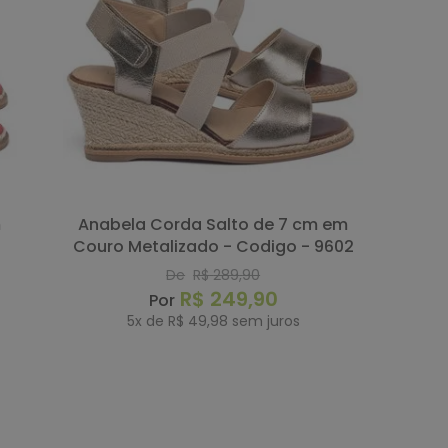
Anabela Corda Salto de 7 cm em
7
Couro Metalizado - Codigo - 9602
De
R$
289
,
90
R$
249
,
90
5
x de
R$
49
,
98
sem juros
COMPRAR