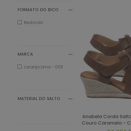
Off-White
FORMATO DO BICO
Redondo
Preto
Verde
Vermelho
MARCA
Laranja Lima - 009
MATERIAL DO SALTO
Anabela Corda Salto de 7 cm em
Couro Caramelo - C