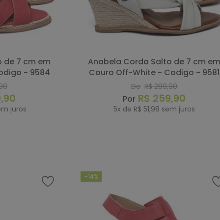
Anabela Corda Salto de 7 cm em
odigo - 9584
Couro Off-White - Codigo - 9581
90
De
R$
289
,
90
9
,
90
R$
259
,
90
m juros
5
x de
R$
51
,
98
sem juros
RAR
COMPRAR
-
14%