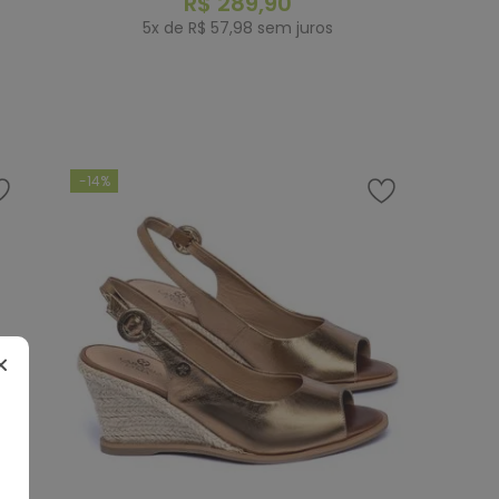
R$
289
,
90
5
x de
R$
57
,
98
sem juros
COMPRAR
-
14%