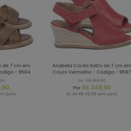
Anabela Corda Salto de 7 cm em
odigo - 9584
Couro Vermelho - Codigo - 959
90
De
R$
289
,
90
9
,
90
R$
249
,
90
m juros
5
x de
R$
49
,
98
sem juros
RAR
COMPRAR