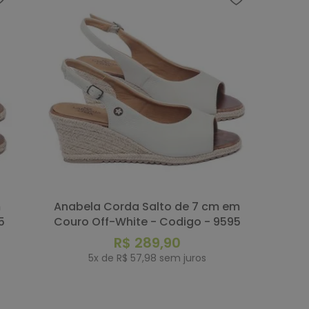
Anabela Corda Salto de 7 cm em
5
Couro Off-White - Codigo - 9595
R$
289
,
90
5
x de
R$
57
,
98
sem juros
COMPRAR