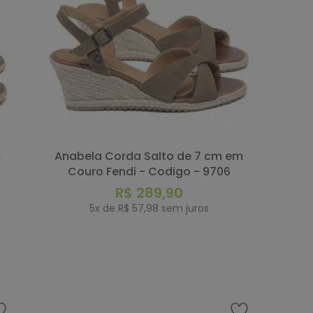
Anabela Corda Salto de 7 cm em
Couro Fendi - Codigo - 9706
R$
289
,
90
5
x de
R$
57
,
98
sem juros
COMPRAR