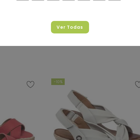
Anabela Corda Salto de 7 cm em
odigo - 9584
Couro Preto - Codigo - 9596
90
De
R$
289
,
90
Ver Todas
9
,
90
R$
259
,
90
m juros
5
x de
R$
51
,
98
sem juros
RAR
COMPRAR
-
10%