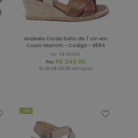
Anabela Corda Salto de 7 cm em
Couro Marrom - Codigo - 9584
De
R$
289
,
90
R$
249
,
90
5
x de
R$
49
,
98
sem juros
COMPRAR
-
14%