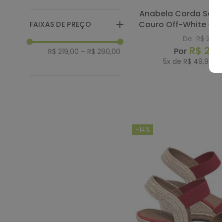
Anabela Corda Salto de 7 cm em
Couro Off-White - C
FAIXAS DE PREÇO
De
R$
289
,
R$
24
R$ 219,00
–
R$ 290,00
5
x de
R$
49
,
98
se
COMP
-
14%