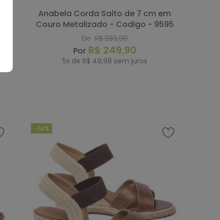
Anabela Corda Salto de 7 cm em
Couro Metalizado - Codigo - 9595
De
R$
289
,
90
R$
249
,
90
5
x de
R$
49
,
98
sem juros
COMPRAR
-
14%