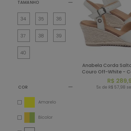
TAMANHO
34
35
36
37
38
39
40
Anabela Corda Salto de 7 cm em
Couro Off-White - C
R$
289
,
5
x de
R$
57
,
98
se
Amarelo
COMP
Bicolor