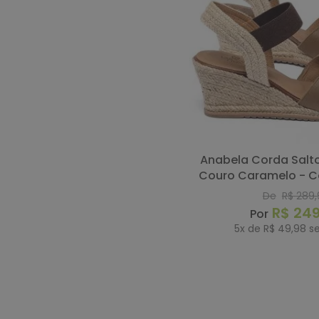
Anabela Corda Salto de 7 cm em
Couro Caramelo - C
De
R$
289
,
R$
24
5
x de
R$
49
,
98
se
COMP