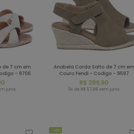
Anabela Corda Salto de 7 cm em
odigo - 9706
Couro Fendi - Codigo - 9597
90
R$
289
,
90
m juros
5
x de
R$
57
,
98
sem juros
RAR
COMPRAR
-
14%