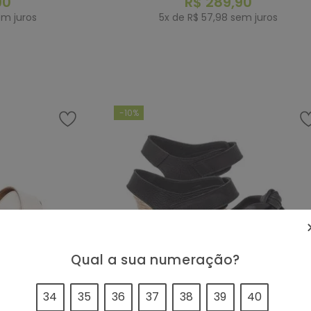
90
R$
289
,
90
m juros
5
x de
R$
57
,
98
sem juros
RAR
COMPRAR
-
10%
Qual a sua numeração?
34
35
36
37
38
39
40