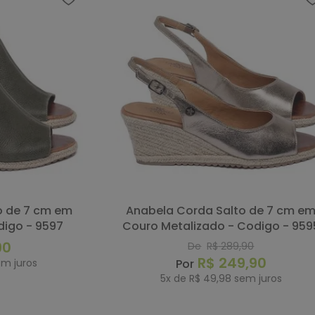
Anabela Corda Salto de 7 cm em
igo - 9597
Couro Metalizado - Codigo - 959
90
De
R$
289
,
90
R$
249
,
90
m juros
5
x de
R$
49
,
98
sem juros
RAR