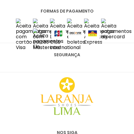
CENTRAL DO CLIENTE
PRIVACIDADE E SEGURANÇA
FORMAS DE PAGAMENTO
FALE CONOSCO
POLÍTICA DE ENTREGA
SAC
TROCAS E DEVOLUÇÕES
DIAS ÚTEIS DAS 10H ÀS 18H
SAC@LARANJALIMASHOES.COM.BR
(11) 2067-8100
SEGURANÇA
NOS SIGA