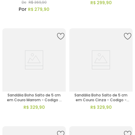
157099
De
R$
369
,
90
R$
299
,
90
R$
279
,
90
Sandália Boho Salto de 5 cm
Sandália Boho Salto de 5 cm
em Couro Marrom - Codigo -
em Couro Cinza - Codigo -
153060
153013
R$
329
,
90
R$
329
,
90