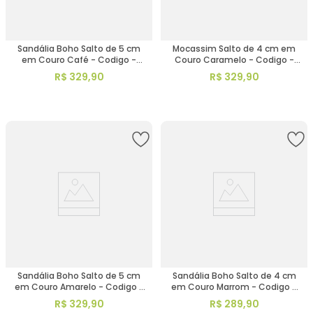
Sandália Boho Salto de 5 cm
Mocassim Salto de 4 cm em
em Couro Café - Codigo -
Couro Caramelo - Codigo -
153099
3976
R$
329
,
90
R$
329
,
90
Sandália Boho Salto de 5 cm
Sandália Boho Salto de 4 cm
em Couro Amarelo - Codigo -
em Couro Marrom - Codigo -
153013
157094
R$
329
,
90
R$
289
,
90