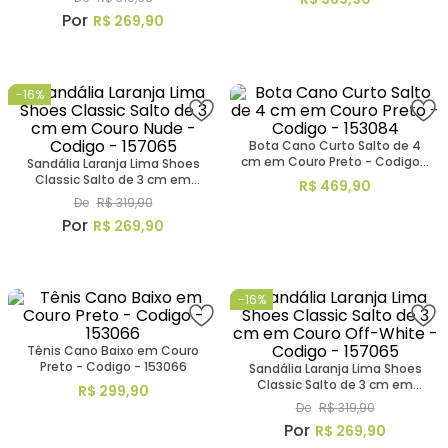
R$
269
,
90
-
16%
Bota Cano Curto Salto de 4
cm em Couro Preto - Codigo -
Sandália Laranja Lima Shoes
153084
Classic Salto de 3 cm em
R$
469
,
90
Couro Nude - Codigo - 157065
De
R$
319
,
90
R$
269
,
90
-
16%
Tênis Cano Baixo em Couro
Preto - Codigo - 153066
Sandália Laranja Lima Shoes
Classic Salto de 3 cm em
R$
299
,
90
Couro Off-White - Codigo -
De
R$
319
,
90
157065
R$
269
,
90