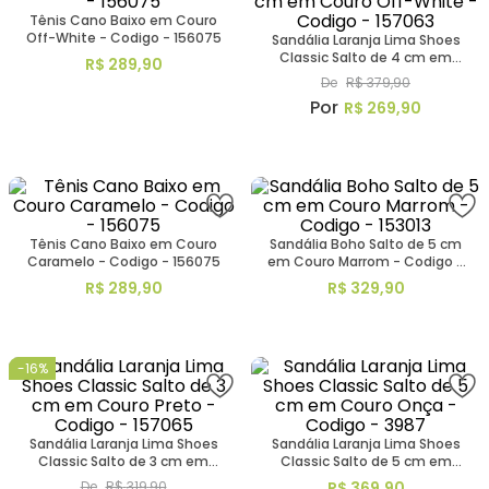
Tênis Cano Baixo em Couro
Off-White - Codigo - 156075
Sandália Laranja Lima Shoes
Classic Salto de 4 cm em
R$
289
,
90
Couro Off-White - Codigo -
De
R$
379
,
90
157063
R$
269
,
90
Tênis Cano Baixo em Couro
Sandália Boho Salto de 5 cm
Caramelo - Codigo - 156075
em Couro Marrom - Codigo -
153013
R$
289
,
90
R$
329
,
90
-
16%
Sandália Laranja Lima Shoes
Sandália Laranja Lima Shoes
Classic Salto de 3 cm em
Classic Salto de 5 cm em
Couro Preto - Codigo - 157065
Couro Onça - Codigo - 3987
De
R$
319
,
90
R$
369
,
90