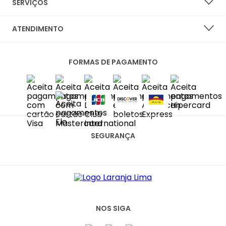
SERVIÇOS
NOSSAS LOJAS
LISTA DE DESEJOS
ATENDIMENTO
PERGUNTAS FREQUENTES
CENTRAL DO CLIENTE
PRIVACIDADE E SEGURANÇA
FORMAS DE PAGAMENTO
FALE CONOSCO
POLÍTICA DE ENTREGA
SAC
TROCAS E DEVOLUÇÕES
DIAS ÚTEIS DAS 10H ÀS 18H
SAC@LARANJALIMASHOES.COM.BR
(11) 2067-8100
SEGURANÇA
NOS SIGA