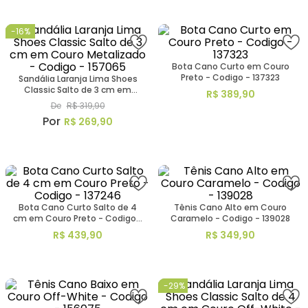
-
16%
Bota Cano Curto em Couro
Preto - Codigo - 137323
Sandália Laranja Lima Shoes
Classic Salto de 3 cm em
R$
389
,
90
Couro Metalizado - Codigo -
De
R$
319
,
90
157065
R$
269
,
90
Bota Cano Curto Salto de 4
Tênis Cano Alto em Couro
cm em Couro Preto - Codigo -
Caramelo - Codigo - 139028
137246
R$
439
,
90
R$
349
,
90
-
29%