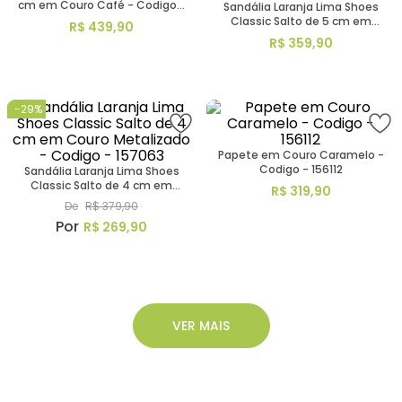
cm em Couro Café - Codigo -
Sandália Laranja Lima Shoes
156142
Classic Salto de 5 cm em
R$
439
,
90
Couro Preto - Codigo - 3940
R$
359
,
90
-
29%
Papete em Couro Caramelo -
Codigo - 156112
Sandália Laranja Lima Shoes
Classic Salto de 4 cm em
R$
319
,
90
Couro Metalizado - Codigo -
De
R$
379
,
90
157063
R$
269
,
90