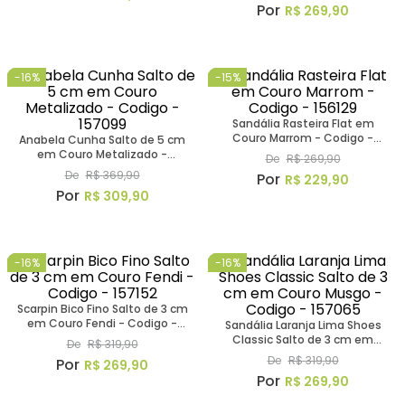
R$
269
,
90
-
16%
-
15%
Sandália Rasteira Flat em
Couro Marrom - Codigo -
Anabela Cunha Salto de 5 cm
156129
em Couro Metalizado -
De
R$
269
,
90
Codigo - 157099
De
R$
369
,
90
R$
229
,
90
R$
309
,
90
-
16%
-
16%
Scarpin Bico Fino Salto de 3 cm
em Couro Fendi - Codigo -
Sandália Laranja Lima Shoes
157152
Classic Salto de 3 cm em
De
R$
319
,
90
Couro Musgo - Codigo -
De
R$
319
,
90
R$
269
,
90
157065
R$
269
,
90