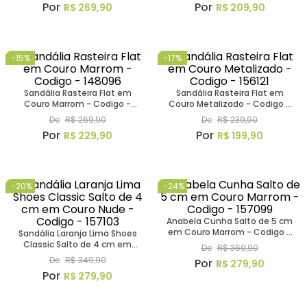
R$
269
,
90
R$
209
,
90
-
15%
-
17%
Sandália Rasteira Flat em
Sandália Rasteira Flat em
Couro Marrom - Codigo -
Couro Metalizado - Codigo -
148096
156121
De
R$
269
,
90
De
R$
239
,
90
R$
229
,
90
R$
199
,
90
-
20%
-
24%
Anabela Cunha Salto de 5 cm
em Couro Marrom - Codigo -
Sandália Laranja Lima Shoes
157099
Classic Salto de 4 cm em
De
R$
369
,
90
Couro Nude - Codigo - 157103
De
R$
349
,
90
R$
279
,
90
R$
279
,
90