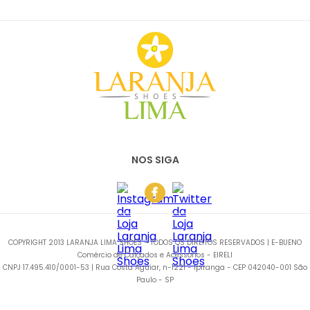
NOS SIGA
COPYRIGHT 2013 LARANJA LIMA SHOES - TODOS OS DIREITOS RESERVADOS | E-BUENO
Comércio de Calçados e Acessórios - EIRELI
CNPJ 17.495.410/0001-53 | Rua Costa Aguiar, n-1221 - Ipiranga - CEP 042040-001 São
Paulo - SP