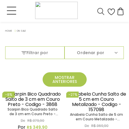
ON SALE
Filtrar por
Ordenar por
MOSTRAR
ANTERIORES
-
8%
-
27%
Scarpin Bico Quadrado Salto
de 3 cm em Couro Preto -
Anabela Cunha Salto de 5 cm
Codigo - 3868
em Couro Metalizado -
De
R$
379
,
90
Codigo - 157098
De
R$
369
,
90
R$
349
,
90