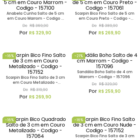
Anabela Cunha Salto de 5 cm
Scarpin Bico Fino Salto de 5 cm
em Couro Marrom - Codigo -
em Couro Preto - Codigo -
157100
157061
De
R$
369
,
90
De
R$
389
,
90
R$
329
,
90
R$
269
,
90
-
16%
-
21%
Sandália Boho Salto de 4 cm
Marrom - Codigo - 157096
Scarpin Bico Fino Salto de 3 cm
em Couro Metalizado -
De
R$
329
,
90
Codigo - 157152
De
R$
319
,
90
R$
259
,
90
R$
269
,
90
-
16%
-
16%
Scarpin Bico Fino Salto de 3 cm