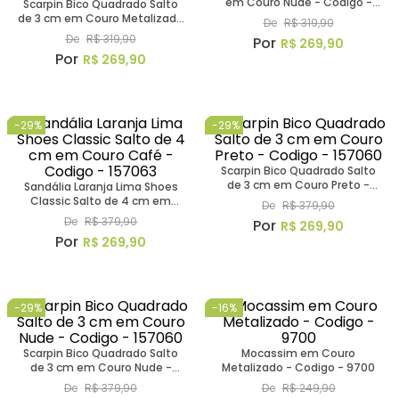
em Couro Nude - Codigo -
Scarpin Bico Quadrado Salto
157152
de 3 cm em Couro Metalizado
De
R$
319
,
90
- Codigo - 157064
De
R$
319
,
90
R$
269
,
90
R$
269
,
90
-
29%
-
29%
Scarpin Bico Quadrado Salto
de 3 cm em Couro Preto -
Sandália Laranja Lima Shoes
Codigo - 157060
Classic Salto de 4 cm em
De
R$
379
,
90
Couro Café - Codigo - 157063
De
R$
379
,
90
R$
269
,
90
R$
269
,
90
-
29%
-
16%
Scarpin Bico Quadrado Salto
Mocassim em Couro
de 3 cm em Couro Nude -
Metalizado - Codigo - 9700
Codigo - 157060
De
R$
379
,
90
De
R$
249
,
90