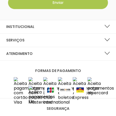
INSTITUCIONAL
SOBRE A LARANJA LIMA SHOES
SERVIÇOS
NOSSAS LOJAS
LISTA DE DESEJOS
ATENDIMENTO
PERGUNTAS FREQUENTES
CENTRAL DO CLIENTE
PRIVACIDADE E SEGURANÇA
FORMAS DE PAGAMENTO
FALE CONOSCO
POLÍTICA DE ENTREGA
SAC
TROCAS E DEVOLUÇÕES
DIAS ÚTEIS DAS 10H ÀS 18H
SAC@LARANJALIMASHOES.COM.BR
(11) 2067-8100
SEGURANÇA