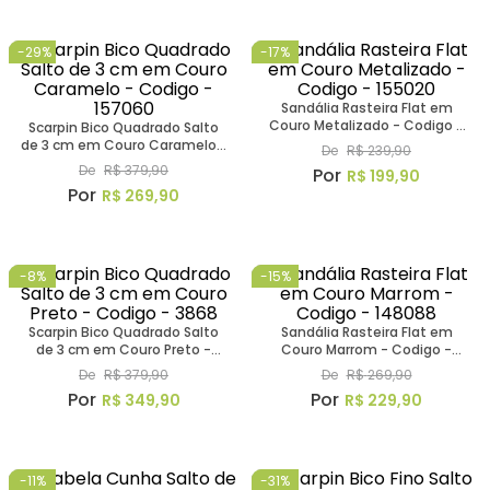
-
29%
-
17%
Sandália Rasteira Flat em
Couro Metalizado - Codigo -
Scarpin Bico Quadrado Salto
155020
de 3 cm em Couro Caramelo -
De
R$
239
,
90
Codigo - 157060
De
R$
379
,
90
R$
199
,
90
R$
269
,
90
-
8%
-
15%
Scarpin Bico Quadrado Salto
Sandália Rasteira Flat em
de 3 cm em Couro Preto -
Couro Marrom - Codigo -
Codigo - 3868
148088
De
R$
379
,
90
De
R$
269
,
90
R$
349
,
90
R$
229
,
90
-
11%
-
31%