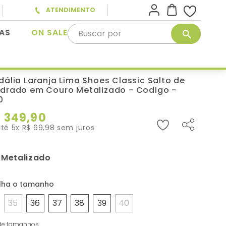
ATENDIMENTO
Buscar por
AS
ON SALE
dália Laranja Lima Shoes Classic Salto de
drado em Couro Metalizado - Codigo -
0
$
349
,
90
até
5
x
R$
69
,
98
sem juros
Metalizado
:
35
36
37
38
39
40
de tamanhos