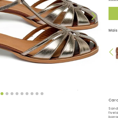
Mais
Cara
Sand
fivel
borr