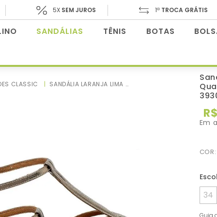
5X
SEM JUROS
1ª
TROCA GRÁTIS
INO
SANDÁLIAS
TÊNIS
BOTAS
BOLS
San
OES CLASSIC
SANDÁLIA LARANJA LIMA SHOES CLASSIC SALTO DE QUADRADO EM COURO METALIZADO - CODIGO - 3930
Qua
393
R
Em 
COR
34
Guia 