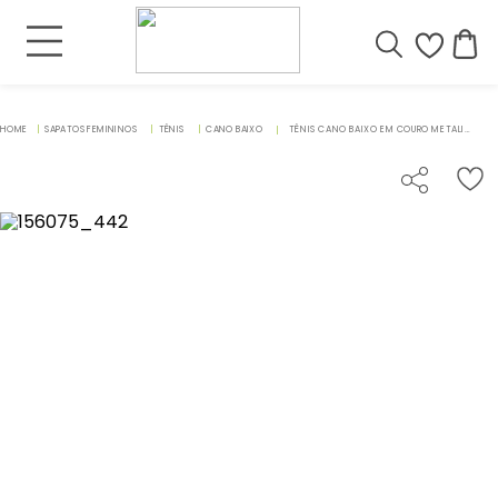
SAPATOS FEMININOS
TÊNIS
CANO BAIXO
TÊNIS CANO BAIXO EM COURO METALIZADO - CODIGO - 156075