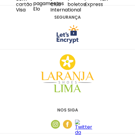
SAC@LARANJALIMASHOES.COM.BR
(11) 2067-8100
SEGURANÇA
NOS SIGA