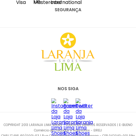
(11) 2067-8100
SEGURANÇA
NOS SIGA
COPYRIGHT 2013 LARANJA LIMA SHOES - TODOS OS DIREITOS RESERVADOS | E-BUENO
Comércio de Calçados e Acessórios - EIRELI
CNPJ 17.495.410/0001-53 | Rua Costa Aguiar, n-1221 - Ipiranga - CEP 042040-001 São