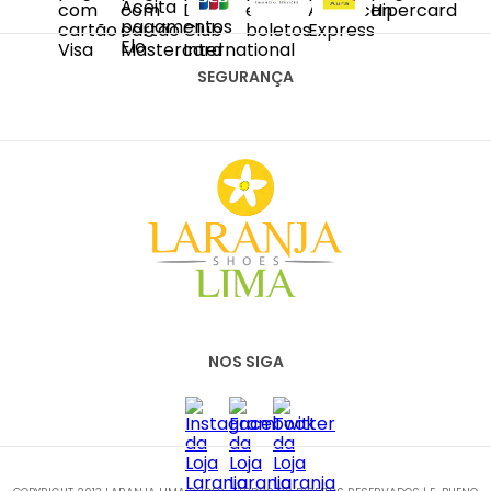
DIAS ÚTEIS DAS 10H ÀS 18H
SAC@LARANJALIMASHOES.COM.BR
(11) 2067-8100
SEGURANÇA
NOS SIGA