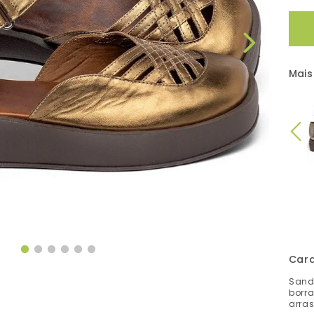
Mais
Cara
Sand
borra
arras