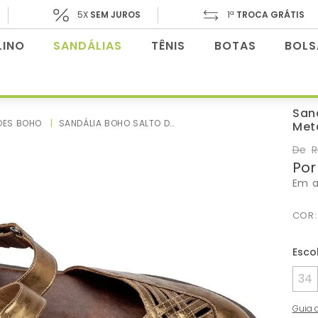
5X
SEM JUROS
1ª
TROCA GRÁTIS
INO
SANDÁLIAS
TÊNIS
BOTAS
BOLS
San
OES BOHO
SANDÁLIA BOHO SALTO DE 4 CM EM COURO METALIZADO - CODIGO - 3981
Met
De
R
Por
Em 
COR
34
Guia 