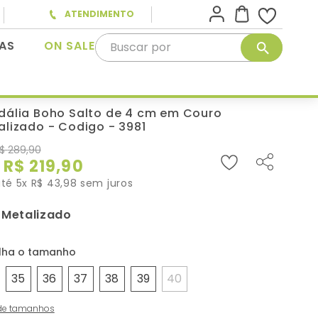
ATENDIMENTO
Buscar por
AS
ON SALE
dália Boho Salto de 4 cm em Couro
alizado - Codigo - 3981
$
289
,
90
R$
219
,
90
até
5
x
R$
43
,
98
sem juros
Metalizado
:
35
36
37
38
39
40
de tamanhos