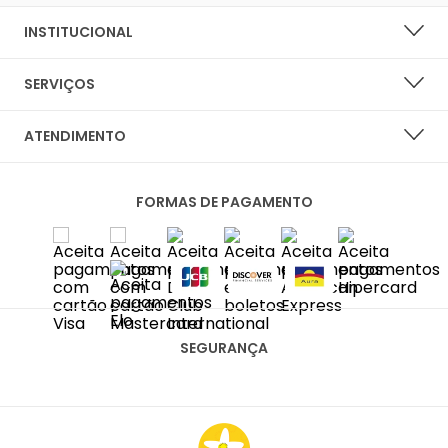
INSTITUCIONAL
SOBRE A LARANJA LIMA SHOES
SERVIÇOS
NOSSAS LOJAS
LISTA DE DESEJOS
ATENDIMENTO
PERGUNTAS FREQUENTES
CENTRAL DO CLIENTE
PRIVACIDADE E SEGURANÇA
FORMAS DE PAGAMENTO
FALE CONOSCO
POLÍTICA DE ENTREGA
SAC
TROCAS E DEVOLUÇÕES
DIAS ÚTEIS DAS 10H ÀS 18H
SAC@LARANJALIMASHOES.COM.BR
(11) 2067-8100
SEGURANÇA