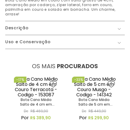
Características
Bota Cano Médio em couro com salto grosso de 4cm,
amarração por cadarço, zíper lateral, forro em couro,
palmilha em couro e solado em borracha. Um charme,
arrase!
Descrição
Uso e Conservação
OS MAIS
PROCURADOS
-
17%
-
33%
Bota Cano Médio
Bota Cano Médio
Salto de 4 cm em
Salto de 5 cm em
Couro Terracota -
Couro Musgo -
De
R$
469
,
90
De
R$
449
,
90
Codigo - 153087
Codigo - 141342